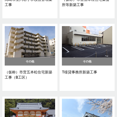
工事
所等新築工事
その他
その他
（仮称）市営五本松住宅新築
T様貸事務所新築工事
工事（B工区）