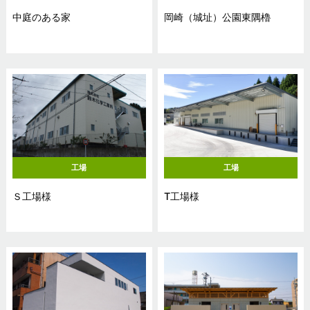
中庭のある家
岡崎（城址）公園東隅櫓
工場
工場
Ｓ工場様
T工場様