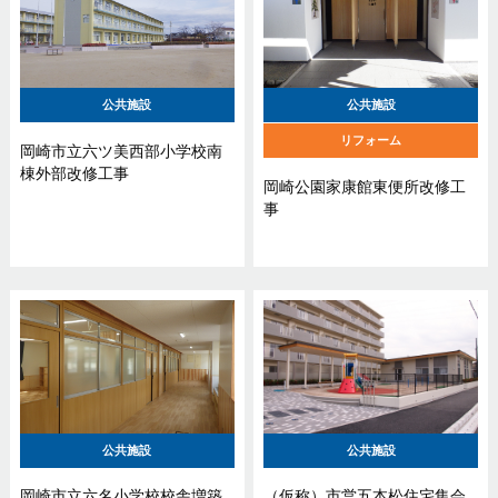
公共施設
公共施設
リフォーム
岡崎市立六ツ美西部小学校南
棟外部改修工事
岡崎公園家康館東便所改修工
事
公共施設
公共施設
岡崎市立六名小学校校舎増築
（仮称）市営五本松住宅集会