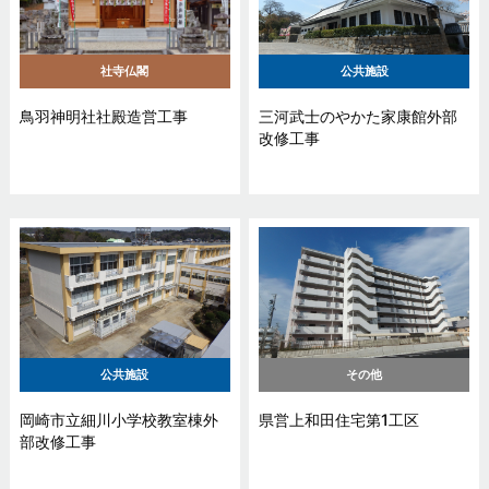
社寺仏閣
公共施設
鳥羽神明社社殿造営工事
三河武士のやかた家康館外部
改修工事
公共施設
その他
岡崎市立細川小学校教室棟外
県営上和田住宅第1工区
部改修工事