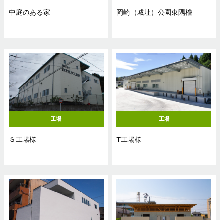
中庭のある家
岡崎（城址）公園東隅櫓
工場
工場
Ｓ工場様
T工場様