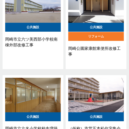
公共施設
公共施設
リフォーム
岡崎市立六ツ美西部小学校南
棟外部改修工事
岡崎公園家康館東便所改修工
事
公共施設
公共施設
岡崎市立六名小学校校舎増築
（仮称）市営五本松住宅集会