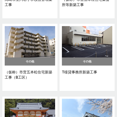
工事
所等新築工事
その他
その他
（仮称）市営五本松住宅新築
T様貸事務所新築工事
工事（B工区）