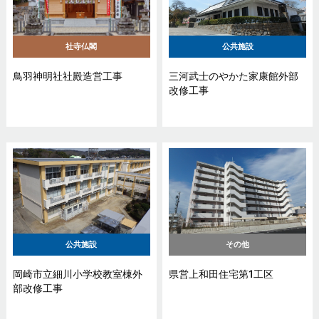
社寺仏閣
公共施設
鳥羽神明社社殿造営工事
三河武士のやかた家康館外部
改修工事
公共施設
その他
岡崎市立細川小学校教室棟外
県営上和田住宅第1工区
部改修工事