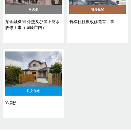
その他
社寺仏閣
某金融機関 外壁及び屋上防水
若松社社殿改修造営工事
改修工事（岡崎市内）
注文住宅
Y様邸