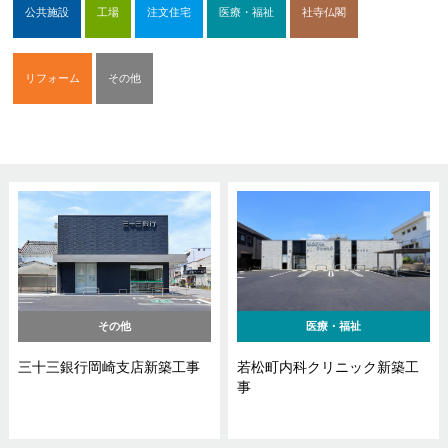
公共施設
工場
注文住宅
医療・福祉
社寺仏閣
リフォーム
その他
その他
医療・福祉
三十三銀行岡崎支店新築工事
若松町内科クリニック新築工
事