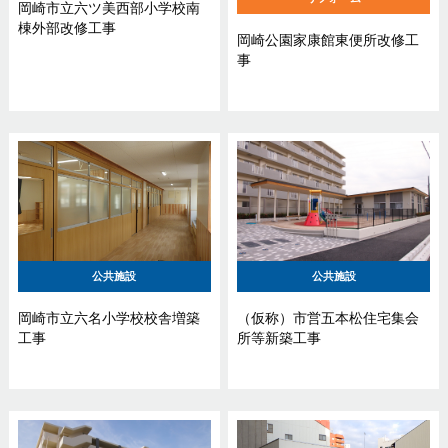
岡崎市立六ツ美西部小学校南
棟外部改修工事
岡崎公園家康館東便所改修工
事
公共施設
公共施設
岡崎市立六名小学校校舎増築
（仮称）市営五本松住宅集会
工事
所等新築工事