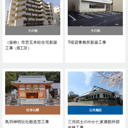
その他
その他
（仮称）市営五本松住宅新築
T様貸事務所新築工事
工事（B工区）
社寺仏閣
公共施設
鳥羽神明社社殿造営工事
三河武士のやかた家康館外部
改修工事