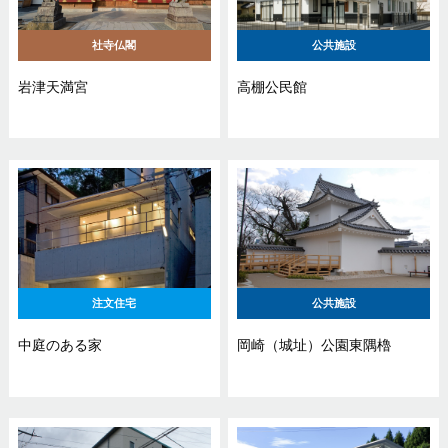
社寺仏閣
公共施設
岩津天満宮
高棚公民館
注文住宅
公共施設
中庭のある家
岡崎（城址）公園東隅櫓